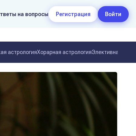
тветы на вопросы
Регистрация
Войти
ая астрология
Хорарная астрология
Элективная астр