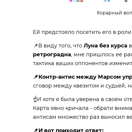
Хорарный воп
Ей предстояло посетить его в роли
📌В виду того, что
Луна без курса
в
ретроградна
, мне пришлось её ра
тактика ваших оппонентов изменит
📌Контр-антис между Марсом упр
сговор между квезитом и судьёй, н
☝И хотя я была уверена в своём от
Карта явно кричала - обрати вним
антисам множество раз выносил в
📌И вот приходит ответ: