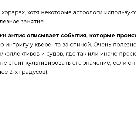
хорарах, хотя некоторые астрологи используют
лезное занятие.
ски
антис описывает события, которые происх
ую интригу у кверента за спиной. Очень полез
ы/коллективов и судов, где так или иначе прос
 не стоит культивировать его значение, если о
ее 2-х градусов).