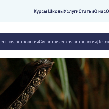
Курсы Школы
Услуги
Статьи
О нас
О
ельная астрология
Синастрическая астрология
Детск