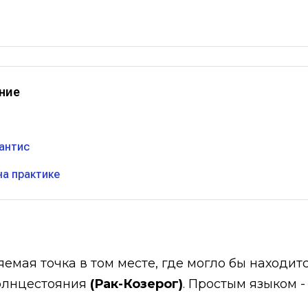
ние
антис
на практике
емая точка в том месте, где могло бы находи
солнцестояния
(Рак-Козерог)
. Простым языком 