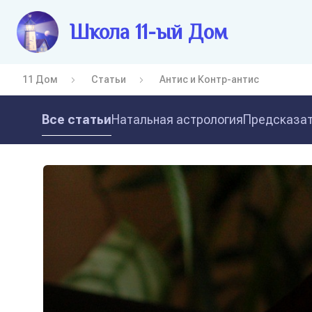
Школа 11-ый Дом
11 Дом
Статьи
Антис и Контр-антис
Все статьи
Натальная астрология
Предсказат