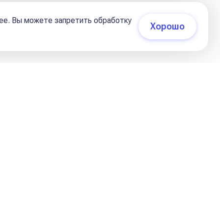
02 декабря 2023, 10:02
ее. Вы можете запретить обработку
Хорошо
ов он - Бог Времени, может себе
 «против общепринятого мнения».
тве разворачивала все круассаны,
 что даёт пищевое удовольствие в