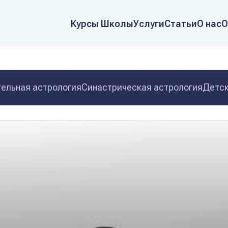
Курсы Школы
Услуги
Статьи
О нас
О
ельная астрология
Синастрическая астрология
Детск