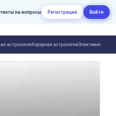
тветы на вопросы
Регистрация
Войти
ая астрология
Хорарная астрология
Элективная астр