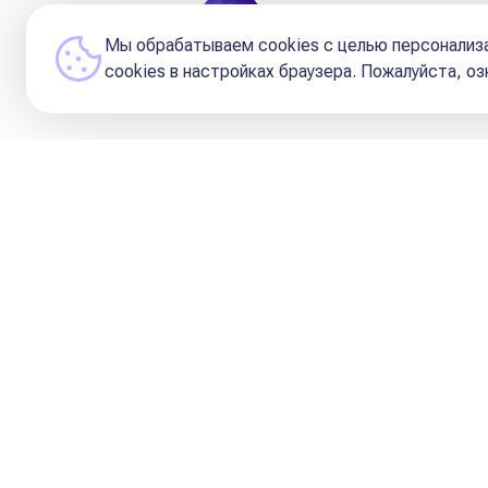
Редакция и Кураторы 
Мы обрабатываем cookies с целью персонализа
сookies в настройках браузера. Пожалуйста, о
1️⃣Аспекты Сатурн-Венера в 3 и 9
Сатурн связан одновременно с у
позволить парадокс*.
*греч. paradoxos, сложения para «
Привет оппозициям на оси 3-9 = 
Страсть к копанию корней, этимоло
пытаясь понять, как эту Венеру так
2️⃣Сатурн же отвечает за замора