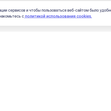
Школы
ции сервисов и чтобы пользоваться веб-сайтом было удобн
знакомьтесь с
политикой использования cookies.
 доме, либо в Близнецах / Стрельце
зами и серпом, их разрубающих
. В конце конц
против» и doxos «слава». Парадокс буквально —
международные отношения и коммуникация.
гии, также = Сатурн в 3-м. Я помню, как в детс
 закрутили и сколько физически ушло теста.
живание / сохранение чувств Венеры
и всего,