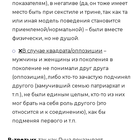
показателям), в негативе (да, он тоже имеет
место быть при секстиле и трине, так как та
или иная модель поведения становится
приемлемой/нормальной) – были вместе
физически, но не душой.
❌В случае квадрата/оппозиции
–
мужчины и женщины из поколения в
поколение не понимали друг друга
(оппозиция), либо кто-то зачастую подчинял
другого (замучивший семью патриархат и
т.п.), не были единым целым, кто-то из них
мог брать на себя роль другого (это
относится и к соединению), как бы
подменяя первого и т.п.
В-третьих
, так как Луна показывает