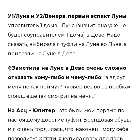
У1/Луна и У2/Венера,
первый аспект Луны
.
Управитель 1 дома - Луна (значит, она уже не
будет соуправителем 1 дома) в Деве. Надо
сказать, выбирала я туфли на Луне во Льве, а
привезли на Луне в Деве.
☝
Заметила
,
на Луне в Деве очень сложно
отказать кому-либо и чему-либо
: "а вдруг
меня не так поймут? курьер вез вот, в пробках
стоял... еще так смотрит на меня..."
На Асц - Юпитер
- это были мои первые по-
настоящему дорогие туфли. Брендовая обувь,
и я очень гордилась, что, наконец, "могу себе
позволить". Кстати, я купила сразу две пары