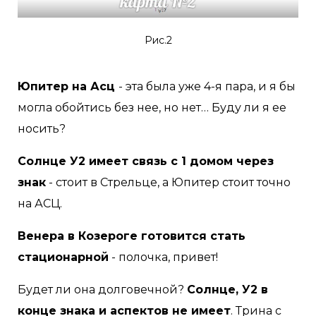
Рис.2
Юпитер на Асц
- эта была уже 4-я пара, и я бы
могла обойтись без нее, но нет… Буду ли я ее
носить?
Солнце У2 имеет связь с 1 домом через
знак
- стоит в Стрельце, а Юпитер стоит точно
на АСЦ.
Венера в Козероге готовится стать
стационарной
- полочка, привет!
Будет ли она долговечной?
Солнце, У2 в
конце знака и аспектов не имеет
. Трина с