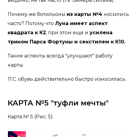
видимо, не так часто (т.к. Венера сильна).
Почему же ботильоны
из карты №4
носились
часто? Потому что
Луна имеет аспект
квадрата к К2
, при этом еще и
усилена
трином Парса Фортуны и секстилем к К10.
Такие аспекты всегда "улучшают" работу
карты.
П.С. обувь действительно быстро износилась.
КАРТА №5 "туфли мечты"
Карта № 5 (Рис. 5):