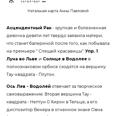
Натальная карта Анны Павловой
Асцендентный Рак
- хрупкая и болезненная
девочка девяти лет твердо заявила матери,
что станет балериной после того, как побывала
на премьере " Спящей красавицы".
Упр. 1
Луна во Льве
и
Солнце в Водолее
в
полнознаковом орбисе сходятся на вершину
Тау-квадрата - Плутон.
Ось Лев - Водолей
отвечает за творческое
самовыражение. Вторая вершина Тау -
квадрата - Нептун 0 Хирон в Тельце, а его
диспозитор Венера в огненном знаке Овна