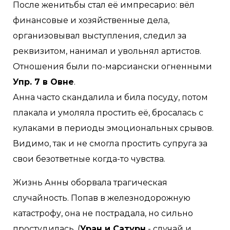
После женитьбы стал её импресарио: вёл
финансовые и хозяйственные дела,
организовывал выступления, следил за
реквизитом, нанимал и увольнял артистов.
Отношения были по-марсиански огненными
Упр. 7 в Овне
.
Анна часто скандалила и била посуду, потом
плакала и умоляла простить её, бросалась с
кулаками в периоды эмоциональных срывов.
Видимо, так и не смогла простить супруга за
свои безответные когда-то чувства.
Жизнь Анны оборвала трагическая
случайность. Попав в железнодорожную
катастрофу, она не пострадала, но сильно
простудилась. (
Уран и Сатурн
- случай и