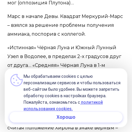
мог (оппозиция Плутона)…
Марс в начале Девы. Квадрат Меркурий-Марс
– взялся за решение проблемы получения
аммиака, поспорив с коллегой.
«Истинная» Чёрная Луна и Южный Лунный
Узел в Водолее, в пределах 2-х градусов друг
от друга… «Средняя» Чёрная Луна в 1-м
градусе Рыб.
Мы обрабатываем cookies с целью
персонализации сервисов и чтобы пользоваться
Распределение по стихиям – Огонь 5 или 6,
веб-сайтом было удобнее. Вы можете запретить
обработку сookies в настройках браузера.
Земля 3, Воздух 1, Вода 2 или 3.
Пожалуйста, ознакомьтесь с
политикой
использования cookies.
Из крестов наиболее выражен мутабельный –
Хорошо
5 или 6 (кардинальный – 4 или 5). По зонам,
считая положение Хирона в знаке верным –