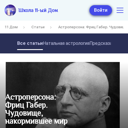
Школа 11-ый Дом
Войти
11 Дом
Статьи
Астроперсона: Фриц Габер. Чудовищ
Все статьи
Натальная астрология
Предсказательная
Астроперсона:
Фриц Габер.
Чудовище,
накормившее мир