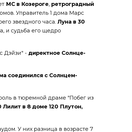
ает
МС в Козероге
,
ретроградный
домов. Управитель 1 дома Марс
его звездного часа.
Луна в 30
а, и судьба его щедро
с Дэйзи" -
директное Солнце-
ома соединился с Солнцем-
 роль в тюремной драме "Побег из
 Лилит в 8 доме 120 Плутон,
удом. У них разница в возрасте 7