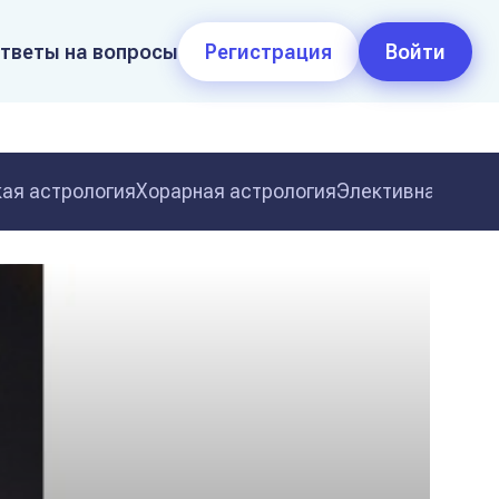
тветы на вопросы
Регистрация
Войти
ая астрология
Хорарная астрология
Элективная астр