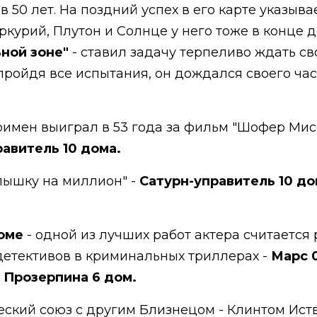
в 50 лет. На поздний успех в его карте указыв
еркурий, Плутон и Солнце у него тоже в конце 
ьной зоне"
- ставил задачу терпеливо ждать сво
 пройдя все испытания, он дождался своего час
имен выиграл в 53 года за фильм "Шофер Мис
равитель 10 дома.
алышку на миллион" -
Сатурн-управитель 10 д
доме
- одной из лучших работ актера считается
детективов в криминальных триллерах -
Марс 0
0 Прозерпина 6 дом.
еский союз с другим Близнецом - Клинтом Иств