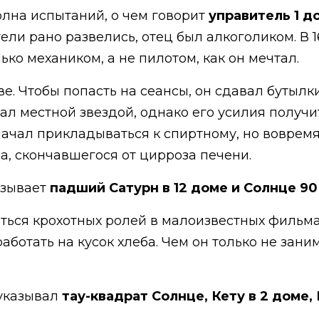
олна испытаний, о чем говорит
управитель 1 д
ели рано развелись, отец был алкоголиком. В 16
ько механиком, а не пилотом, как он мечтал.
. Чтобы попасть на сеансы, он сдавал бутылки
тал местной звездой, однако его усилия получ
ачал прикладываться к спиртному, но вовремя 
ца, скончавшегося от цирроза печени.
азывает
падший Сатурн в 12 доме и Солнце 90
биться крохотных ролей в малоизвестных фильм
аботать на кусок хлеба. Чем он только не зани
 указывал
тау-квадрат Солнце, Кету в 2 доме, 