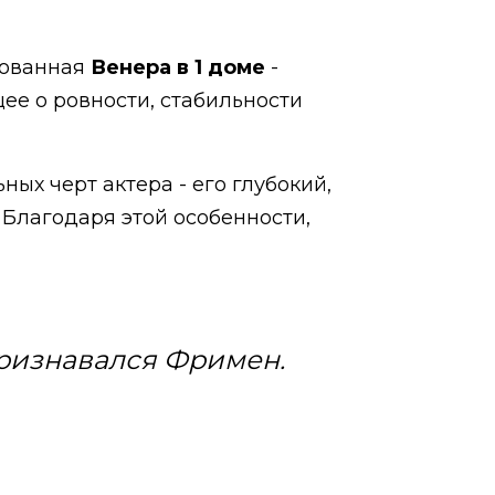
ированная
Венера в 1 доме
-
щее о ровности, стабильности
ных черт актера - его глубокий,
Благодаря этой особенности,
- признавался Фримен.