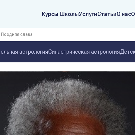
Курсы Школы
Услуги
Статьи
О нас
О
 Поздняя слава
ельная астрология
Синастрическая астрология
Детск