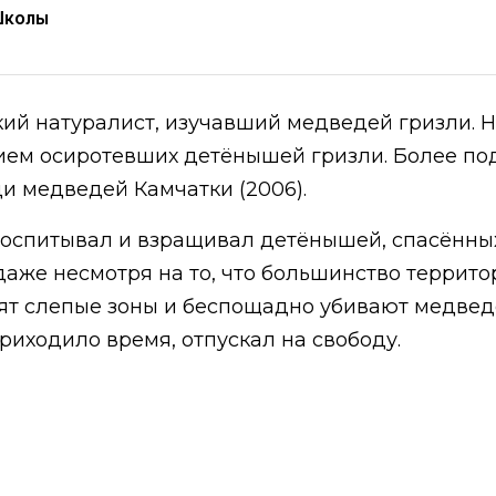
Школы
кий натуралист, изучавший медведей гризли. 
ием осиротевших детёнышей гризли. Более под
и медведей Камчатки (2006).
 воспитывал и взращивал детёнышей, спасённ
 даже несмотря на то, что большинство террит
ят слепые зоны и беспощадно убивают медведе
приходило время, отпускал на свободу.