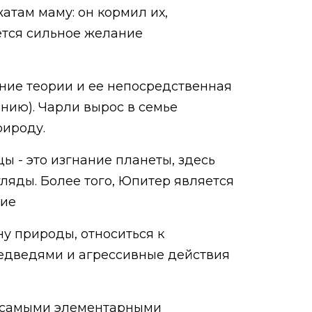
атам маму: он кормил их,
уется сильное желание
ение теории и ее непосредственная
ению). Чарли вырос в семье
рироду.
ы - это изгнание планеты, здесь
ляды. Более того, Юпитер является
ние
ну природы, относиться к
медведями и агрессивные действия
 с самыми элементарными