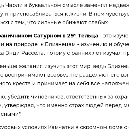
едь Чарли в буквальном смысле заменял медвеж
бу и приспосабливаться к жизни. В нём чувств
ся с тем, что сильные обижают слабых.
граничником Сатурном в 29° Тельца
- это изуч
зни на природе к Близнецам - изучению и обуч
а Энди Рассела, потому с ранних лет изучал п
еньше желания изучить этот мир, ведь Близнец
е воспринимают всерьез, не разделяют его взг
ного креста и принимает на себя все напряже
о, убедить чиновников, ответственных за охра
, утверждая, что именно страх людей перед 
асными".
 суровых условиях Камчатки в скромном доме