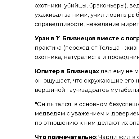
охотники, убийцы, браконьеры), в
ухаживал за ними, учил ловить ры
справедливости, нежелание мирить
Уран в 1° Близнецов вместе с по
практика (переход от Тельца - жи
охотника, натуралиста и проводник
Юпитер в Близнецах
дал ему не м
он ощущает, что окружающие его н
вершиной тау-квадратов мутабель
"Он пытался, в основном безуспешн
медведям с уважением и доверием
по отношению к ним делают их оп
Что примечательно
: Чарли жил в