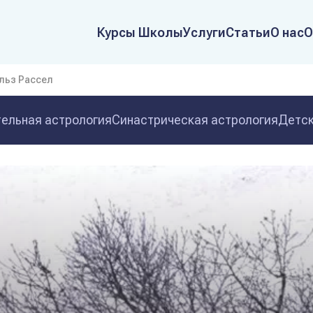
Курсы Школы
Услуги
Статьи
О нас
О
льз Рассел
ельная астрология
Синастрическая астрология
Детск