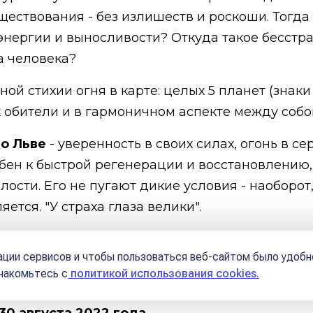
ествования - без излишеств и роскоши. Тогда 
энергии и выносливости? Откуда такое бесстра
а человека?
ой стихии огня в карте: целых 5 планет (знаки
х обители и в гармоничном аспекте между собо
во Льве
- уверенность в своих силах, огонь в се
обен к быстрой регенерации и восстановлению,
ости. Его не пугают дикие условия - наоборот, 
яется. "У страха глаза велики".
же добавляют
квадратуры Солнца и Меркурия
ции сервисов и чтобы пользоваться веб-сайтом было удобн
 умение ждать, терпеть (выраженная фиксирова
знакомьтесь с
политикой использования cookies.
 30 августа 2022 года