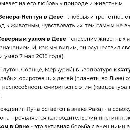
зывает на его любовь к природе и животным.
енера-Нептун в Деве
- любовь и трепетное о
од к животным, чувствовать их, тем самым не в
Северным узлом в Деве
- спасение животных я
значением. И, как мы видим, он осуществил св
 умер 7 мая 2018 года).
Плутон, Солнце, Меркурий) в квадратуре к
Сат
лабых, осиротевших детей (планеты во Льве) от
 неспособность смириться с этим (квадратура 
).
ождения Луна остаётся в знаке Рака) - в сово
она проявляется как родительский инстинкт, ж
сом в Овне
- это активная борьба с внешними а