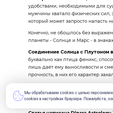
удобствами, необходимыми для сущ
мужчины хватало физических сил, 
который может запросто напасть н
Конечно, не обошлось без выраженн
планеты - Солнце и Марс - в знака
Соединение Солнца с Плутоном 
буквально как птица феникс, спос
лишь даёт ему выносливости и смел
прочность, в них его характер закал
Стойкость и терпеливость ему так
Мы обрабатываем cookies с целью персонализа
рода аскетизм, дисциплина, воля,
сookies в настройках браузера. Пожалуйста, о
указывает на это).
Статья написана Dinara Astrology