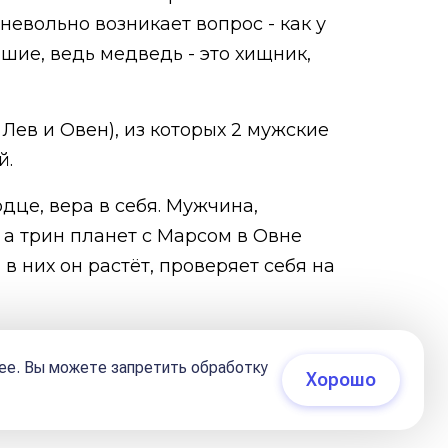
невольно возникает вопрос - как у
шие, ведь медведь - это хищник,
 Лев и Овен), из которых 2 мужские
й.
рдце, вера в себя. Мужчина,
 а трин планет с Марсом в Овне
в них он растёт, проверяет себя на
 с Сатурном
- это определенного
ее. Вы можете запретить обработку
нность в его карте также
Хорошо