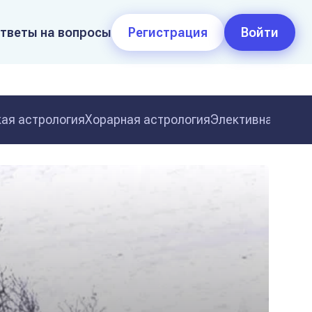
тветы на вопросы
Регистрация
Войти
ая астрология
Хорарная астрология
Элективная астр