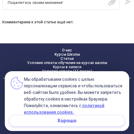
Комментариев к этой статье ещё нет.
О нас
Курсы Школы
Статьи
Условия оплаты обучения на курсах школы
Курсы в записи
Условия оплаты (11 поток)
Мы обрабатываем cookies с целью
Реквизиты
персонализации сервисов и чтобы пользоваться
Контакты
веб-сайтом было удобнее. Вы можете запретить
обработку сookies в настройках браузера.
Пожалуйста, ознакомьтесь с
политикой
Политика конфиденциальности
Договор оферта (соглашение)
использования cookies.
+7 495 681 02 96
Хорошо
© 2026 Школа Астрологии
11-ый Дом
Катерины Дятловой 11-ый Дом