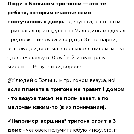
Люди с Большим тригоном — это те
ребята, которым счастье само
постучалось в дверь
- девушки, к которым
прискакал принц, увез на Мальдивы и сделал
предложение руки и сердца. Это те парни,
которые, сидя дома в трениках с пивом, могут
сделать ставку в 10 рублей и выиграть
миллион. Везунчики, короче.
☝У людей с Большим тригоном везуха, но!
если планета в тригоне не правит 1 домом
- то везуха такая, не прям везет, а по
мелочам каким-то (в их понимании).
✔Например
,
вершина* тригона стоит в 3
доме
- человек получит любую инфу, стоит