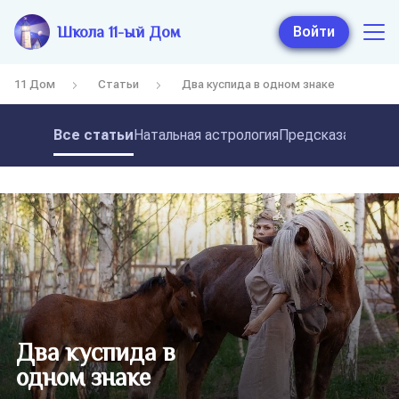
Школа 11-ый Дом
Войти
11 Дом
Статьи
Два куспида в одном знаке
Все статьи
Натальная астрология
Предсказательная
Два куспида в
одном знаке