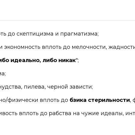
ть до скептицизма и прагматизма;
 и экономность вплоть до мелочности, жадност
ибо идеально, либо никак
";
а;
удства, пилева, черной зависти;
но/физически вплоть до
бзика стерильности
,
вость вплоть до рабства на чужие идеалы, ин