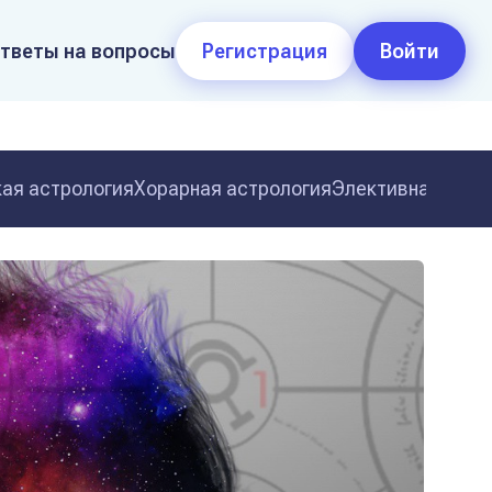
тветы на вопросы
Регистрация
Войти
ая астрология
Хорарная астрология
Элективная астр