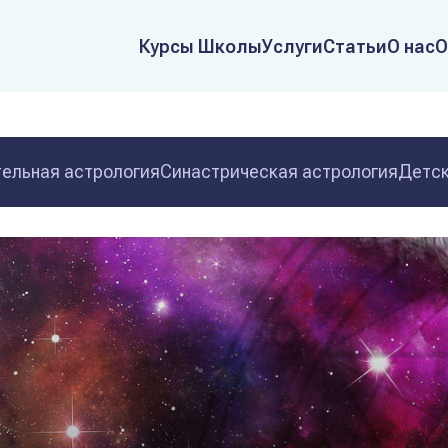
Курсы Школы
Услуги
Статьи
О нас
О
ельная астрология
Синастрическая астрология
Детск