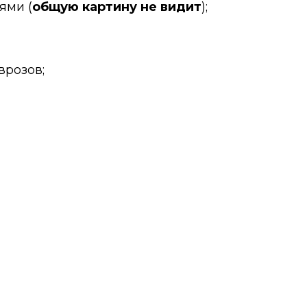
ями (
общую картину не видит
);
врозов;