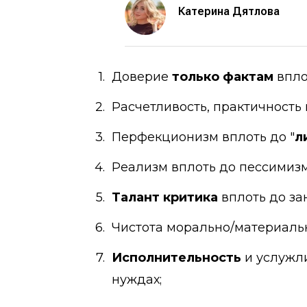
Катерина Дятлова
Доверие
только фактам
впло
Расчетливость, практичность
Перфекционизм вплоть до "
л
Реализм вплоть до пессимизм
Талант критика
вплоть до зан
Чистота морально/материаль
Исполнительность
и услужли
нуждах;