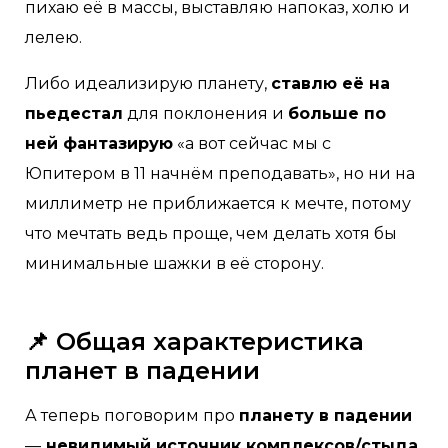
пихаю её в массы, выставляю напоказ, холю и
лелею.
Либо идеализирую планету,
ставлю её на
пьедестал
для поклонения и
больше по
ней фантазирую
«а вот сейчас мы с
Юпитером в 11 начнём преподавать», но ни на
миллиметр не приближается к мечте, потому
что мечтать ведь проще, чем делать хотя бы
минимальные шажки в её сторону.
📌 Общая характеристика
планет в падении
А теперь поговорим про
планету в падении
—
невидимый источник комплексов/стыда,