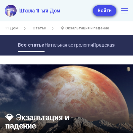
Школа 11-ый Дом
Войти
11 Дом
Статьи
💎 Экзальтация и падение
Все статьи
Натальная астрология
Предсказательная
💎 Экзальтация и
падение