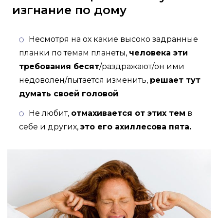
изгнание по дому
Несмотря на ох какие высоко задранные
планки по темам планеты,
человека эти
требования бесят
/раздражают/он ими
недоволен/пытается изменить,
решает тут
думать своей головой
.
Не любит,
отмахивается от этих тем
в
себе и других,
это его ахиллесова пята.