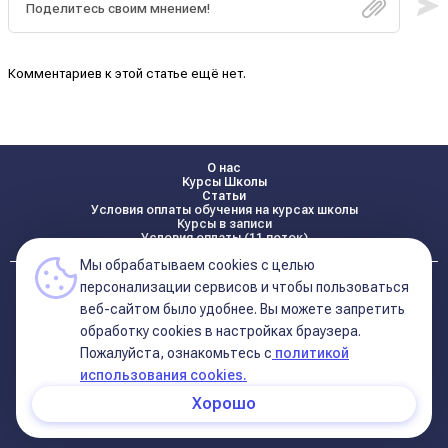
Комментариев к этой статье ещё нет.
О нас
Курсы Школы
Статьи
Условия оплаты обучения на курсах школы
Курсы в записи
Условия оплаты (11 поток)
Мы обрабатываем cookies с целью
Реквизиты
персонализации сервисов и чтобы пользоваться
Контакты
веб-сайтом было удобнее. Вы можете запретить
обработку сookies в настройках браузера.
Пожалуйста, ознакомьтесь с
политикой
Политика конфиденциальности
Договор оферта (соглашение)
использования cookies.
+7 495 681 02 96
Хорошо
© 2026 Школа Астрологии
11-ый Дом
Катерины Дятловой 11-ый Дом