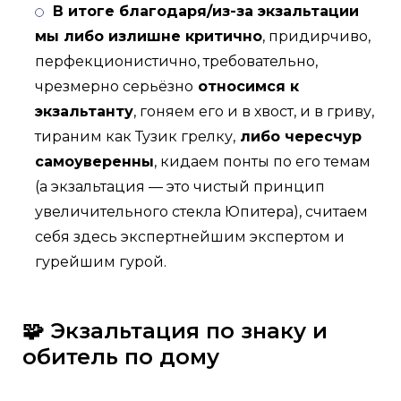
В итоге благодаря/из-за экзальтации
мы либо излишне критично
, придирчиво,
перфекционистично, требовательно,
чрезмерно серьёзно
относимся к
экзальтанту
, гоняем его и в хвост, и в гриву,
тираним как Тузик грелку,
либо чересчур
самоуверенны
, кидаем понты по его темам
(а экзальтация — это чистый принцип
увеличительного стекла Юпитера), считаем
себя здесь экспертнейшим экспертом и
гурейшим гурой.
🧩 Экзальтация по знаку и
обитель по дому