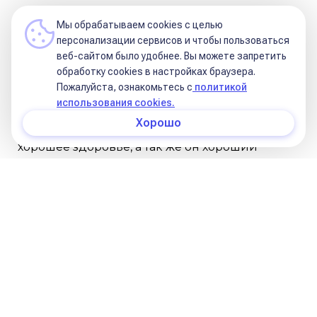
Рис.3
Мы обрабатываем cookies с целью
персонализации сервисов и чтобы пользоваться
веб-сайтом было удобнее. Вы можете запретить
Обладатель расчётлив, имеет холодную
обработку сookies в настройках браузера.
голову и умеет использовать человеческие
Пожалуйста, ознакомьтесь с
политикой
использования cookies.
ресурсы, что позволяет ему построить
Хорошо
хорошую карьеру. У него устойчивая психика,
хорошее здоровье, а так же он хороший
психолог. Может хорошо реализоваться в
экстремальных профессиях (например,
спасатель МЧС).
Эта статья написана Ангелиной Болговой
16 июня 2015 года.