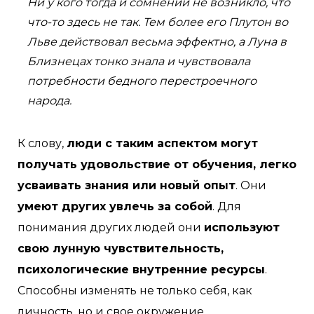
Ни у кого тогда и сомнений не возникло, что
что-то здесь не так. Тем более его Плутон во
Льве действовал весьма эффектно, а Луна в
Близнецах тонко знала и чувствовала
потребности бедного перестроечного
народа.
К слову,
люди с таким аспектом могут
получать удовольствие от обучения, легко
усваивать знания или новый опыт
. Они
умеют других увлечь за собой
. Для
понимания других людей они
используют
свою лунную чувствительность,
психологические внутренние ресурсы
.
Способны изменять не только себя, как
личность, но и свое окружение.