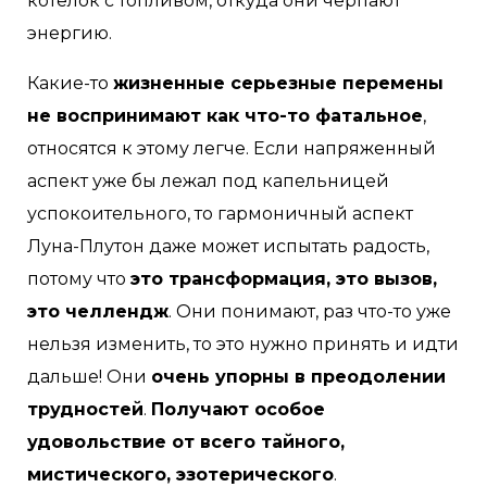
котелок с топливом, откуда они черпают
энергию.
Какие-то
жизненные серьезные перемены
не воспринимают как что-то фатальное
,
относятся к этому легче. Если напряженный
аспект уже бы лежал под капельницей
успокоительного, то гармоничный аспект
Луна-Плутон даже может испытать радость,
потому что
это трансформация, это вызов,
это челлендж
. Они понимают, раз что-то уже
нельзя изменить, то это нужно принять и идти
дальше! Они
очень упорны в преодолении
трудностей
.
Получают особое
удовольствие от всего тайного,
мистического, эзотерического
.