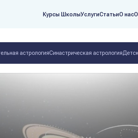
Курсы Школы
Услуги
Статьи
О нас
О
ельная астрология
Синастрическая астрология
Детск