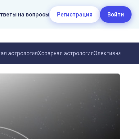
тветы на вопросы
Регистрация
Войти
ая астрология
Хорарная астрология
Элективная астр