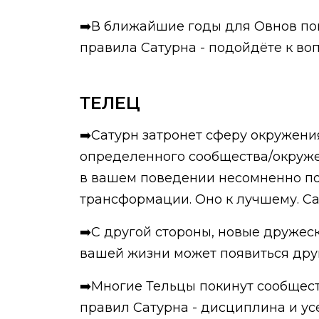
➡️В ближайшие годы для Овнов по
правила Сатурна - подойдёте к во
ТЕЛЕЦ
➡️Сатурн затронет сферу окружени
определенного сообщества/окружен
в вашем поведении несомненно пов
трансформации. Оно к лучшему. Са
➡️С другой стороны, новые дружес
вашей жизни может появиться друг
➡️Многие Тельцы покинут сообществ
правил Сатурна - дисциплина и ус