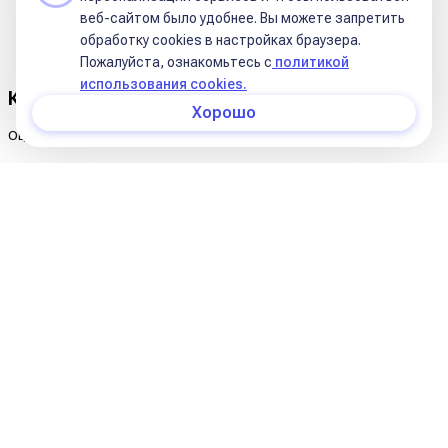
веб-сайтом было удобнее. Вы можете запретить
Рейтинг:
2
обработку сookies в настройках браузера.
Пожалуйста, ознакомьтесь с
политикой
использования cookies.
Комментарии
Хорошо
Оцените публикацию:
Комментариев к этой статье ещё нет.
О нас
Курсы Школы
Статьи
Условия оплаты обучения на курсах школы
Курсы в записи
Условия оплаты (11 поток)