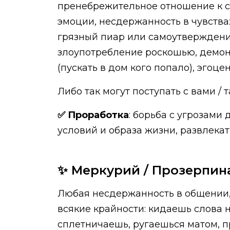
пренебрежительное отношение к св
эмоции, несдержанность в чувствах
грязный пиар или самоутверждение
злоупотребление роскошью, демонс
(пускать в дом кого попало), эгоц
Либо так могут поступать с вами /
✅ Проработка
: борьба с угрозами
условий и образа жизни, развлекат
✨ Меркурий / Прозерпина
Любая несдержанность в общении, 
всякие крайности: кидаешь слова 
сплетничаешь, ругаешься матом, 