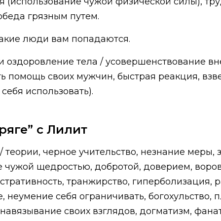
я (использование чужой физической силы), тр
обеда грязным путем.
 такие люди вам попадаются.
и оздоровление тела / усовершенствование вне
ь помощь своих мужчин, быстрая реакция, взв
себя использовать).
ряге” с Лилит
 теории, черное учительство, незнание меры,
 чужой щедростью, добротой, доверием, воровс
стративность, транжирство, гиперболизация, р
 неумение себя ограничивать, богохульство, п
навязывание своих взглядов, догматизм, фанат