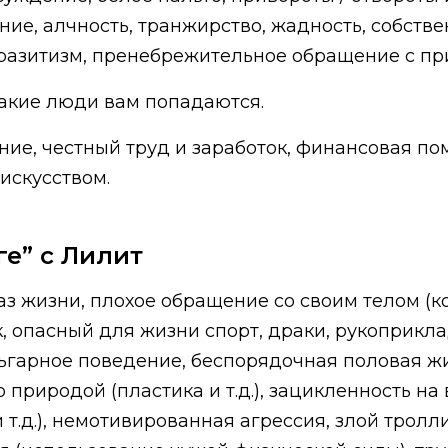
е, алчность, транжирство, жадность, собствен
аразитизм, пренебрежительное обращение с пр
 такие люди вам попадаются.
ие, честный труд и заработок, финансовая по
искусством.
ге” с Лилит
аз жизни, плохое обращение со своим телом (к
 опасный для жизни спорт, драки, рукоприкла
ьгарное поведение, беспорядочная половая жиз
о природой (пластика и т.д.), зацикленность н
т.д.), немотивированная агрессия, злой тролл