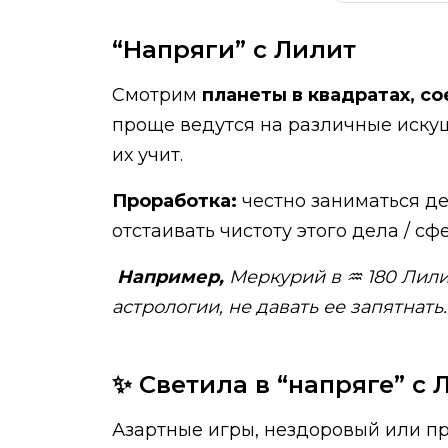
“Напряги” с Лилит
Смотрим
планеты в квадратах, с
проще ведутся на различные искуше
их учит.
Проработка:
честно заниматься де
отстаивать чистоту этого дела / сф
Например,
Меркурий в ♒️ 180 Лили
астрологии, не давать ее запятнать.
✨ Светила в “напряге” с 
Азартные игры, нездоровый или п