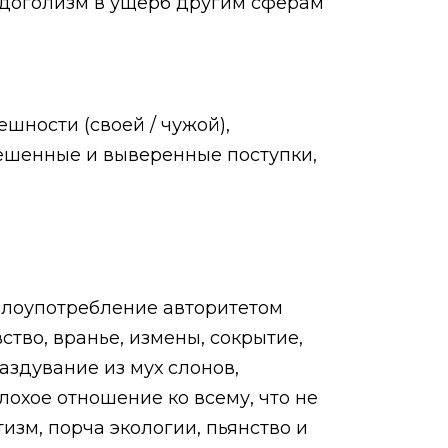
удоголизм в ущерб другим сферам
шности (своей / чужой),
ешенные и выверенные поступки,
 злоупотребление авторитетом
тво, вранье, измены, сокрытие,
аздувание из мух слонов,
лохое отношение ко всему, что не
изм, порча экологии, пьянство и