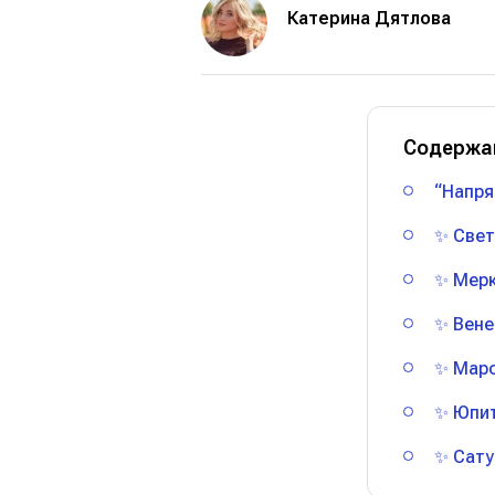
Катерина Дятлова
Содержа
“Напря
✨ Свет
✨ Мерк
✨ Вене
✨ Марс
✨ Юпит
✨ Сату