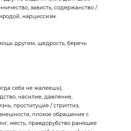
ничество, зависть, содержанство /
иродой, нарциссизм.
мощь другим, щедрость, беречь
огда себя не жалеешь),
дство, насилие, давление,
нь, проституция / стриптиз,
а внешности, плохое обращение с
инг, месть, правдорубство ранящее