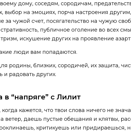
оему дому, соседям, сородичам, предательст
, выбор на эмоциях, порча настроения другим,
 за чужой счет, посягательство на чужую своб
тративность, публичное оголение во всех смы
ентризм, искушение других на проявление азарт
 такие люди вам попадаются.
 для родины, близких, сородичей, их защита, ч
ь и радовать других.
 в “напряге” с Лилит
когда кажется, что твои слова ничего не знач
на ветер, даешь пустые обещания и клятвы, ра
проклинаешь, критикуешь или придираешься, 