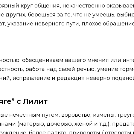
язный круг общения, некачественно оказываеш
 других, берешься за то, что не умеешь, выби
ат, указание неверного пути, плохое обращен
ностью, обесцениваем вашего мнения или инт
стность, работа над своей речью, умение торм
ний, исправление и редакция неверно подано
яге” с Лилит
ые нечестным путем, воровство, измены, треуг
ами (матерью, дочерью, женой и т.д.), предат
суждение, белое пальто, привороты / отвороты