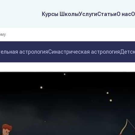
Курсы Школы
Услуги
Статьи
О нас
О
рму
ельная астрология
Синастрическая астрология
Детск