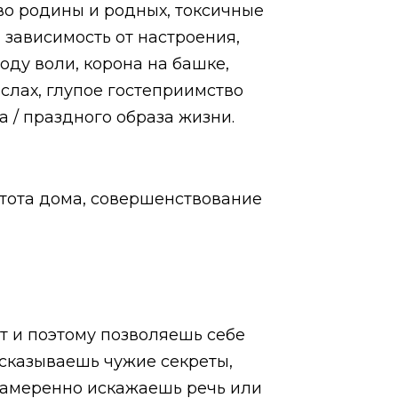
во родины и родных, токсичные
 зависимость от настроения,
оду воли, корона на башке,
слах, глупое гостеприимство
а / праздного образа жизни.
истота дома, совершенствование
ат и поэтому позволяешь себе
ссказываешь чужие секреты,
намеренно искажаешь речь или