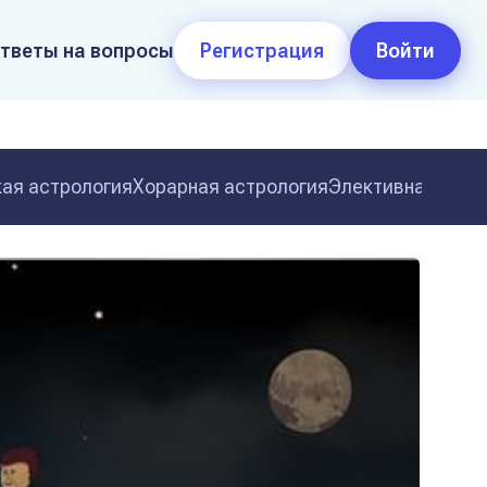
тветы на вопросы
Регистрация
Войти
ая астрология
Хорарная астрология
Элективная астр