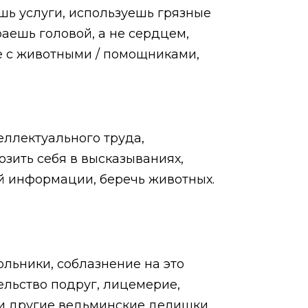
ь услуги, используешь грязные
раешь головой, а не сердцем,
ие с животными / помощниками,
еллектуального труда,
озить себя в высказываниях,
й информации, беречь животных.
ольники, соблазнение на это
ельство подруг, лицемерие,
 и другие ведьминские делишки,