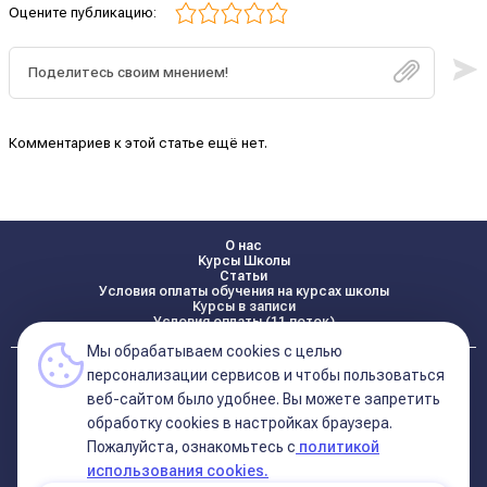
Оцените публикацию:
Комментариев к этой статье ещё нет.
О нас
Курсы Школы
Статьи
Условия оплаты обучения на курсах школы
Курсы в записи
Условия оплаты (11 поток)
Мы обрабатываем cookies с целью
Реквизиты
персонализации сервисов и чтобы пользоваться
Контакты
веб-сайтом было удобнее. Вы можете запретить
обработку сookies в настройках браузера.
Пожалуйста, ознакомьтесь с
политикой
Политика конфиденциальности
Договор оферта (соглашение)
использования cookies.
+7 495 681 02 96