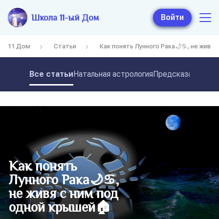
Школа 11-ый Дом
Войти
11 Дом
Статьи
Как понять Лунного Рака🌙♋, не живя
Все статьи
Натальная астрология
Предсказательная
Как понять
Лунного Рака🌙♋,
не живя с ним под
одной крышей🏠