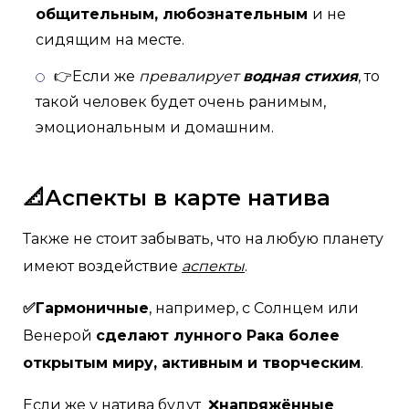
общительным, любознательным
и не
сидящим на месте.
👉Если же
превалирует
водная стихия
, то
такой человек будет очень ранимым,
эмоциональным и домашним.
📐Аспекты в карте натива
Также не стоит забывать, что на любую планету
имеют воздействие
аспекты
.
✅Гармоничные
, например, с Солнцем или
Венерой
сделают лунного Рака более
открытым миру, активным и творческим
.
Если же у натива будут ❌
напряжённые