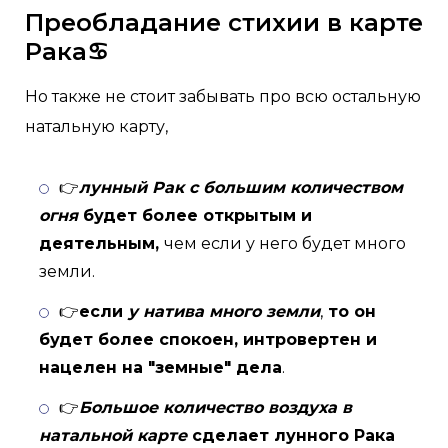
Преобладание стихии в карте
Рака
♋
Но также не стоит забывать про всю остальную
натальную карту,
👉
лунный Рак с большим количеством
огня
будет более открытым и
деятельным,
чем если у него будет много
земли.
👉
если
у натива много земли
,
то он
будет более спокоен, интровертен и
нацелен на "земные" дела
.
👉
Большое количество воздуха в
натальной карте
сделает лунного Рака