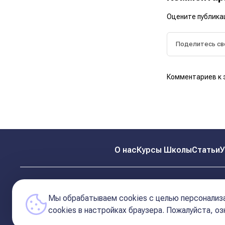
Оцените публика
Комментариев к 
О нас
Курсы Школы
Статьи
У
Мы обрабатываем cookies с целью персонализа
сookies в настройках браузера. Пожалуйста, о
© 2026 Школа Астрологии
11-ый Дом
Катерины Дятловой 11-ый Дом