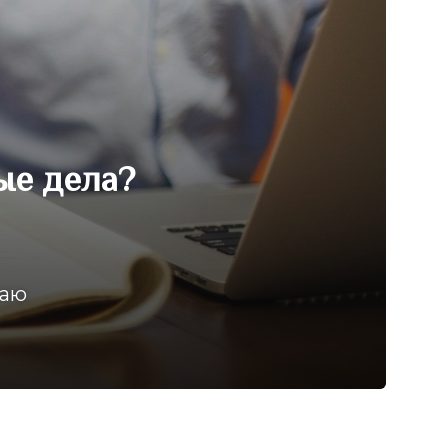
ые дела?
ваю