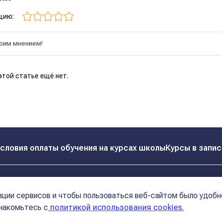
цию:
этой статье ещё нет.
словия оплаты обучения на курсах школы
Курсы в запис
Реквизиты
Контакты
ции сервисов и чтобы пользоваться веб-сайтом было удобн
Политика конфиденциальности
Договор оферта
знакомьтесь с
политикой использования cookies.