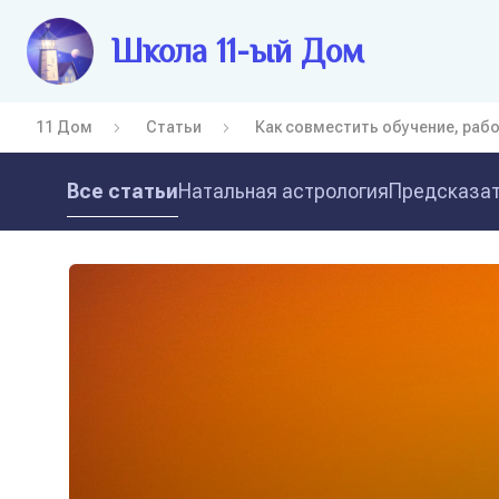
Школа 11-ый Дом
11 Дом
Статьи
Как совместить обучение, раб
Все статьи
Натальная астрология
Предсказат