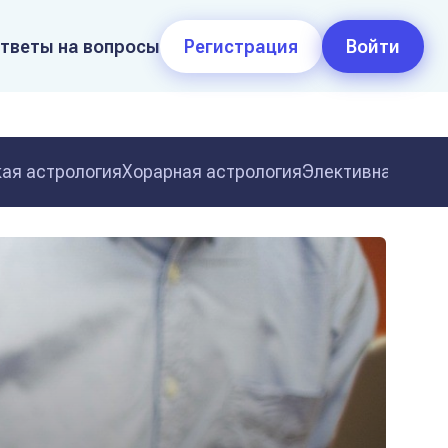
тветы на вопросы
Регистрация
Войти
ая астрология
Хорарная астрология
Элективная астр