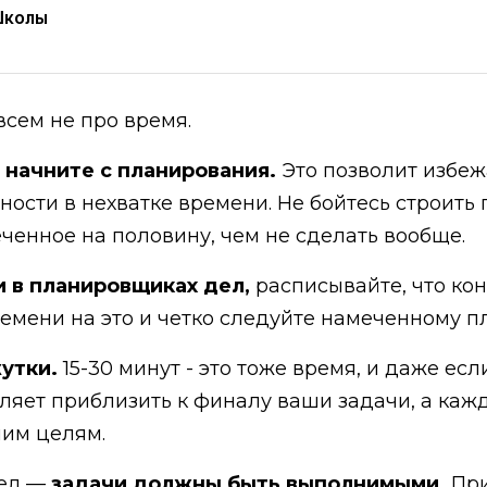
Школы
овсем не про время.
 начните с планирования.
Это позволит избежа
сти в нехватке времени. Не бойтесь строить п
ченное на половину, чем не сделать вообще.
и в планировщиках дел,
расписывайте, что ко
ремени на это и четко следуйте намеченному п
жутки.
15-30 минут - это тоже время, и даже ес
оляет приблизить к финалу ваши задачи, а каж
шим целям.
дел —
задачи должны быть выполнимыми.
При