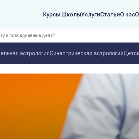
Курсы Школы
Услуги
Статьи
О нас
О
оту и повседневные дела?
ельная астрология
Синастрическая астрология
Детск