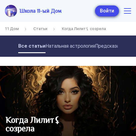
Школа 11-ый Дом
Войти
11 Дом
Статьи
Когда Лилит⚸ созрела
Все статьи
Натальная астрология
Предсказательная
Когда Лилит⚸
созрела