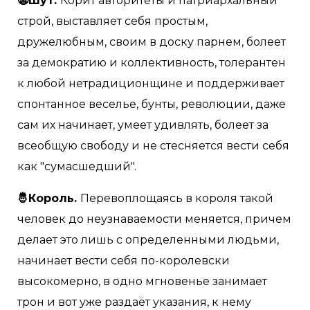
🤡Шут.
Корит авторитеты и патриархальный
строй, выставляет себя простым,
дружелюбным, своим в доску парнем, болеет
за демократию и коллективность, толерантен
к любой нетрадиционщине и поддерживает
спонтанное веселье, бунты, революции, даже
сам их начинает, умеет удивлять, болеет за
всеобщую свободу и не стесняется вести себя
как "сумасшедший".
🤴Король.
Перевоплощаясь в короля такой
человек до неузнаваемости меняется, причем
делает это лишь с определенными людьми,
начинает вести себя по-королевски
высокомерно, в одно мгновенье занимает
трон и вот уже раздаёт указания, к нему