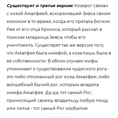
Существует и третья версия
: Козерог связан
с козой Амалфеей, вскормившей Зевса своим
молоком в то время, когда его прятала богиня
Рея от его отца Кроноса, который рыскал в
поисках младенца Зевса, чтобы его
уничтожить. Существует так же версия того,
что Амалфея была нимфой, а коза лишь была в
её собственности. В обоих случаях мифы
упоминают о существования чудесного рога -
это либо отломанный рог козы Амалфеи, либо
волшебный бычий рог, которым владела
нимфа Амалфея. Да-да, тот самый Рог,
приносящий своему владельцу любую пищу
или питье - тот самый Рог изобилия.