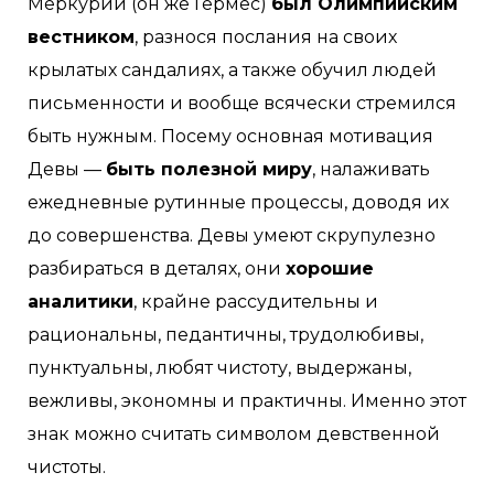
Меркурий (он же Гермес)
был Олимпийским
вестником
, разнося послания на своих
крылатых сандалиях, а также обучил людей
письменности и вообще всячески стремился
быть нужным. Посему основная мотивация
Девы —
быть полезной миру
, налаживать
ежедневные рутинные процессы, доводя их
до совершенства. Девы умеют скрупулезно
разбираться в деталях, они
хорошие
аналитики
, крайне рассудительны и
рациональны, педантичны, трудолюбивы,
пунктуальны, любят чистоту, выдержаны,
вежливы, экономны и практичны. Именно этот
знак можно считать символом девственной
чистоты.