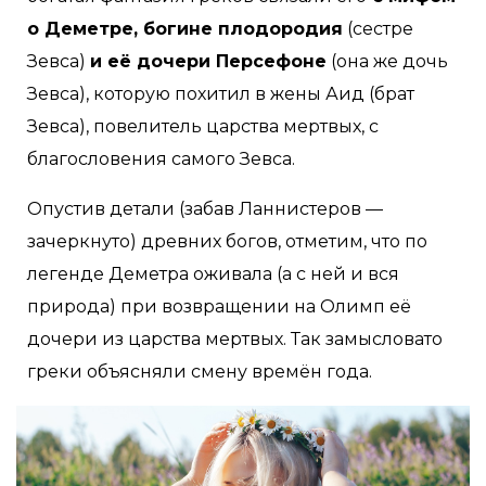
о Деметре, богине плодородия
(сестре
Зевса)
и её дочери Персефоне
(она же дочь
Зевса), которую похитил в жены Аид (брат
Зевса), повелитель царства мертвых, с
благословения самого Зевса.
Опустив детали (забав Ланнистеров —
зачеркнуто) древних богов, отметим, что по
легенде Деметра оживала (а с ней и вся
природа) при возвращении на Олимп её
дочери из царства мертвых. Так замысловато
греки объясняли смену времён года.