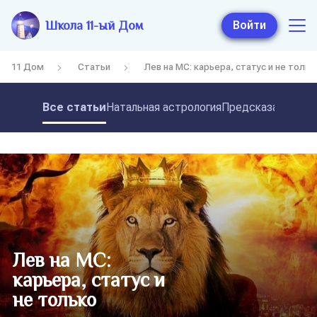
Школа 11-ый Дом
Войти
11 Дом
Статьи
Лев на МС: карьера, статус и не тольк
Все статьи
Натальная астрология
Предсказательная
Лев на МС:
карьера, статус и
не только