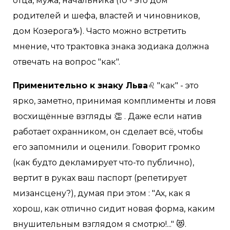
отца, мужа, начальника (10 - это дом
родителей и шефа, властей и чиновников,
дом Козерога♑️). Часто можно встретить
мнение, что трактовка знака зодиака должна
отвечать на вопрос "как".
Применительно к знаку Льва
♌️ "как" - это
ярко, заметно, принимая комплименты и ловя
восхищённые взгляды 👏 . Даже если натив
работает охранником, он сделает всё, чтобы
его запомнили и оценили. Говорит громко
(как будто декламирует что-то публично),
вертит в руках ваш паспорт (репетирует
мизансцену?), думая при этом : "Ах, как я
хорош, как отлично сидит новая форма, каким
внушительным взглядом я смотрю!..." 😻.