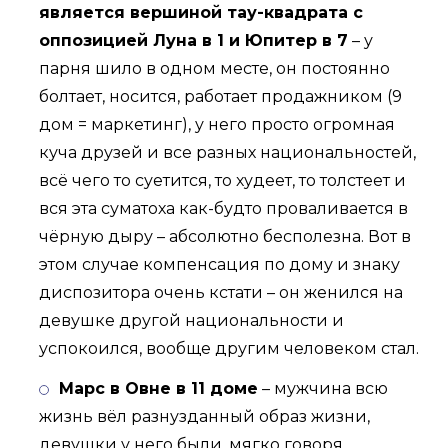
является вершиной тау-квадрата с
оппозицией Луна в 1 и Юпитер в 7
– у
парня шило в одном месте, он постоянно
болтает, носится, работает продажником (9
дом = маркетинг), у него просто огромная
куча друзей и все разных национальностей,
всё чего то суетится, то худеет, то толстеет и
вся эта суматоха как-будто проваливается в
чёрную дыру – абсолютно бесполезна. Вот в
этом случае компенсация по дому и знаку
диспозитора очень кстати – он женился на
девушке другой национальности и
успокоился, вообще другим человеком стал.
Марс в Овне в 11 доме
– мужчина всю
жизнь вёл разнузданный образ жизни,
девушки у него были, мягко говоря,