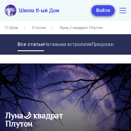
Школа 11-ый Дом
Войти
11 Дом
Статьи
Луна🌙 квадрат Плутон
Все статьи
Натальная астрология
Предсказательная
Луна🌙 квадрат
Плутон