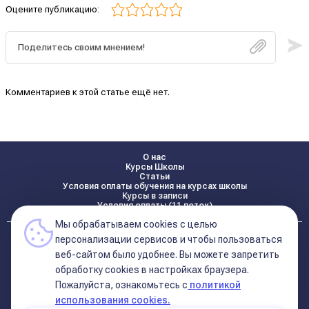
Оцените публикацию:
Комментариев к этой статье ещё нет.
О нас
Курсы Школы
Статьи
Условия оплаты обучения на курсах школы
Курсы в записи
Условия оплаты (11 поток)
Мы обрабатываем cookies с целью
Реквизиты
персонализации сервисов и чтобы пользоваться
Контакты
веб-сайтом было удобнее. Вы можете запретить
обработку сookies в настройках браузера.
Пожалуйста, ознакомьтесь с
политикой
Политика конфиденциальности
Договор оферта (соглашение)
использования cookies.
+7 495 681 02 96