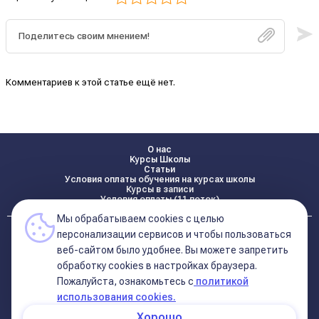
Комментариев к этой статье ещё нет.
О нас
Курсы Школы
Статьи
Условия оплаты обучения на курсах школы
Курсы в записи
Условия оплаты (11 поток)
Мы обрабатываем cookies с целью
Реквизиты
персонализации сервисов и чтобы пользоваться
Контакты
веб-сайтом было удобнее. Вы можете запретить
обработку сookies в настройках браузера.
Пожалуйста, ознакомьтесь с
политикой
Политика конфиденциальности
Договор оферта (соглашение)
использования cookies.
+7 495 681 02 96
Хорошо