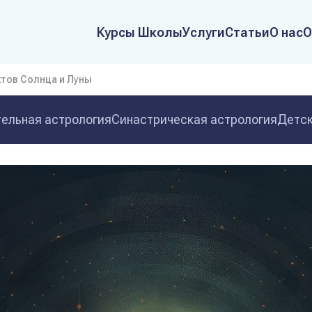
Курсы Школы
Услуги
Статьи
О нас
О
тов Солнца и Луны
ельная астрология
Синастрическая астрология
Детск