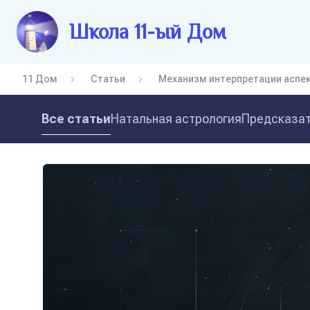
Школа 11-ый Дом
11 Дом
Статьи
Механизм интерпретации аспек
Все статьи
Натальная астрология
Предсказат