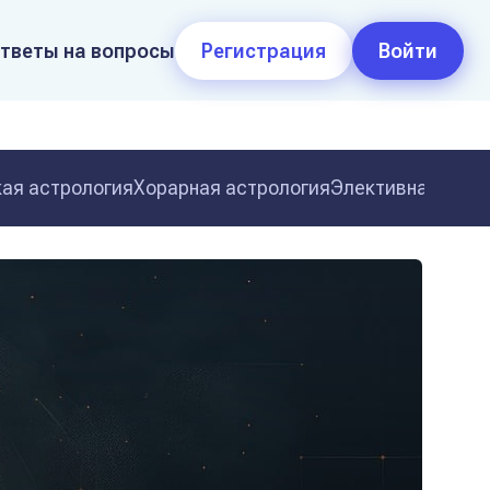
тветы на вопросы
Регистрация
Войти
ая астрология
Хорарная астрология
Элективная астр