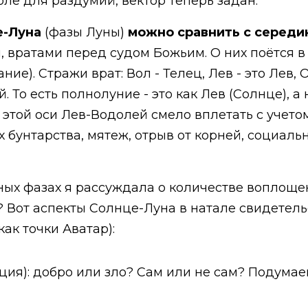
оле для раздумий, вектор теперь задан.
е-Луна
(фазы Луны)
можно сравнить с середи
, вратами перед судом Божьим. О них поётся в 
ие). Стражи врат: Вол - Телец, Лев - это Лев, 
 То есть полнолуние - это как Лев (Солнце), а
 этой оси Лев-Водолей смело вплетать с учето
 бунтарства, мятеж, отрыв от корней, социально
ных фазах я рассуждала о количестве воплоще
? Вот аспекты Солнце-Луна в натале свидетель
ак точки Аватар):
иция): добро или зло? Сам или не сам? Подумае