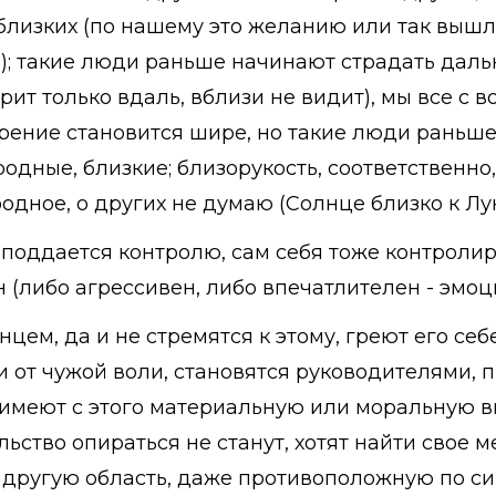
близких (по нашему это желанию или так вышло
й); такие люди раньше начинают страдать дал
ит только вдаль, вблизи не видит), мы все с 
рение становится шире, но такие люди раньше 
 родные, близкие; близорукость, соответственно
 родное, о других не думаю (Солнце близко к Лун
е поддается контролю, сам себя тоже контролир
(либо агрессивен, либо впечатлителен - эмоци
нцем, да и не стремятся к этому, греют его се
 от чужой воли, становятся руководителями,
о имеют с этого материальную или моральную в
льство опираться не станут, хотят найти свое 
 другую область, даже противоположную по си