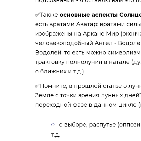
подсознании - я оставлю вам это п
✅Также
основные аспекты Солнц
есть вратами Аватар: вратами силы
изображены на Аркане Мир (окончан
человекоподобный Ангел - Водолей.
Водолей, то есть можно символизм
трактовку полнолуния в натале (дух
о ближних и т.д.).
✅Помните, в прошлой статье о лун
Земле с точки зрения лунных дней
переходной фазе в данном цикле (к
о выборе, распутье (оппоз
т.д.