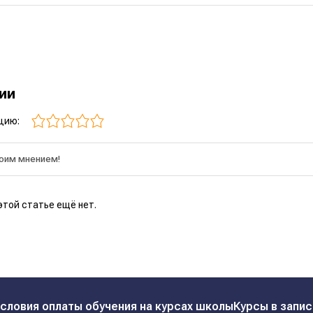
рии
цию:
этой статье ещё нет.
словия оплаты обучения на курсах школы
Курсы в запис