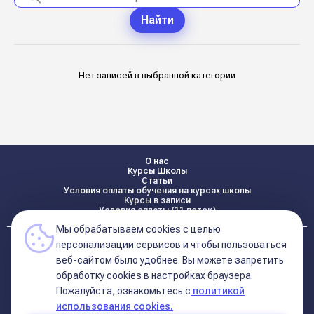
Найти
Нет записей в выбранной категории
О нас
Курсы Школы
Статьи
Условия оплаты обучения на курсах школы
Курсы в записи
Условия оплаты (11 поток)
Мы обрабатываем cookies с целью
Реквизиты
персонализации сервисов и чтобы пользоваться
Контакты
веб-сайтом было удобнее. Вы можете запретить
обработку сookies в настройках браузера.
Пожалуйста, ознакомьтесь с
политикой
Политика конфиденциальности
Договор оферта (соглашение)
использования cookies.
+7 495 681 02 96