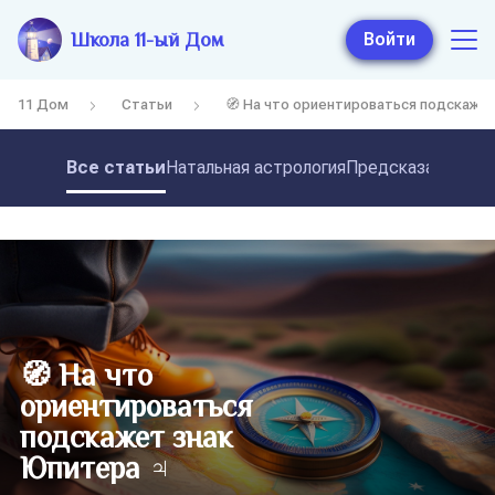
Школа 11-ый Дом
Войти
11 Дом
Статьи
🧭 На что ориентироваться подскаже
Все статьи
Натальная астрология
Предсказательная
🧭 На что
ориентироваться
подскажет знак
Юпитера ♃