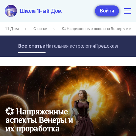
Школа 11-ый Дом
Войти
11 Дом
Статьи
💞 Напряженные аспекты Венеры и их
Все статьи
Натальная астрология
Предсказательная
💞 Напряженные
аспекты Венеры и
их проработка