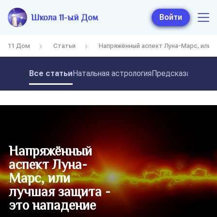
Школа 11-ый Дом
Войти
11 Дом
Статьи
Напряжённый аспект Луна-Марс, или л
Все статьи
Натальная астрология
Предсказательная
Напряжённый
аспект Луна-
Марс, или
лучшая защита -
это нападение