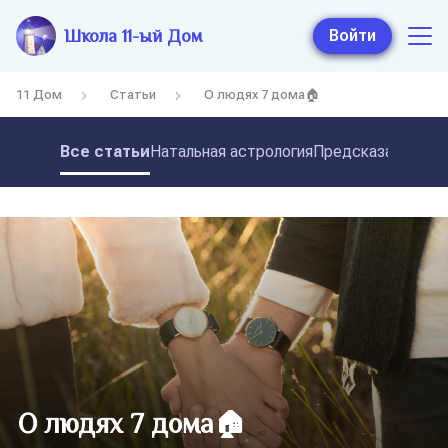
Школа 11-ый Дом
Войти
11 Дом
Статьи
О людях 7 дома🏠
Все статьи
Натальная астрология
Предсказательная
О людях 7 дома🏠