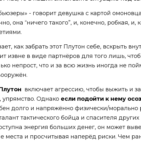
ьюзеры» - говорит девушка с картой омоновца
но, она “ничего такого”, и, конечно, робкая, и,
летиями.
нает, как забрать этот Плутон себе, вскрыть в
ит извне в виде партнёров для того лишь, чтоб
о непрост, что и за всю жизнь иногда не поймё
вооружён.
 Плутон
включает агрессию, чтобы выжить и за
, упрямство. Однако
если подойти к нему осо
собен долго и напряжённо физически/морально
 талант тактического бойца и спасителя других 
доступна энергия больших денег, он может выв
е места и просчитывая наперёд риски. Чем ран