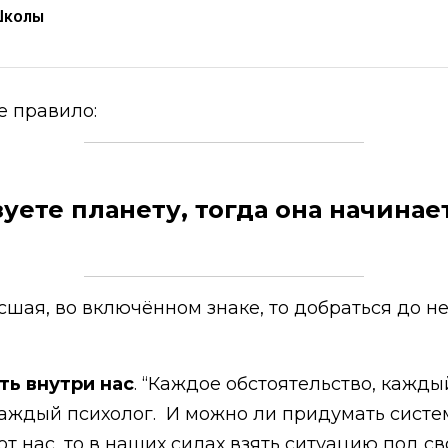
Школы
е правило:
уете планету, тогда она начинае
сшая, во включённом знаке, то добраться до н
ть внутри нас
. “Каждое обстоятельство, кажд
 каждый психолог. И можно ли придумать сист
т нас, то в наших силах взять ситуацию под св