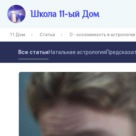
Школа 11-ый Дом
11 Дом
Статьи
О - осознанность в астрологии
Все статьи
Натальная астрология
Предсказат