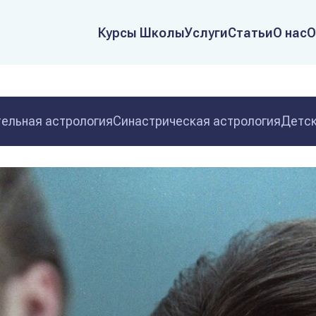
Курсы Школы
Услуги
Статьи
О нас
О
ельная астрология
Синастрическая астрология
Детск