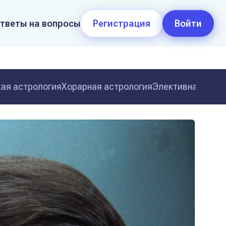
тветы на вопросы
Регистрация
Войти
ая астрология
Хорарная астрология
Элективная астр