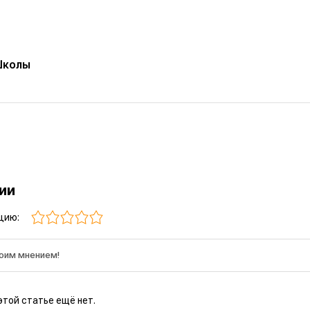
Школы
рии
цию:
этой статье ещё нет.