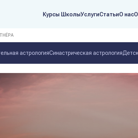
Курсы Школы
Услуги
Статьи
О нас
О
ТНЁРА
ельная астрология
Синастрическая астрология
Детск