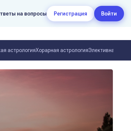
тветы на вопросы
Регистрация
Войти
ая астрология
Хорарная астрология
Элективная астр