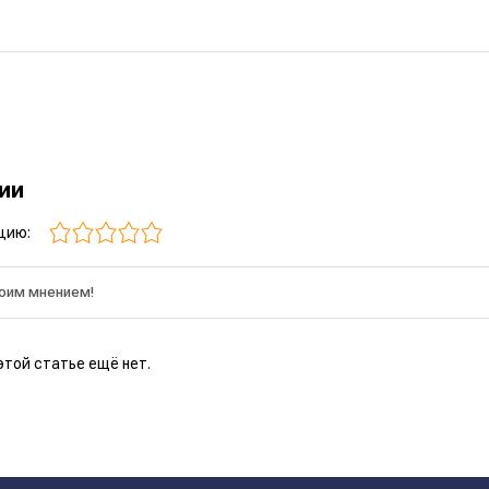
рии
цию:
этой статье ещё нет.