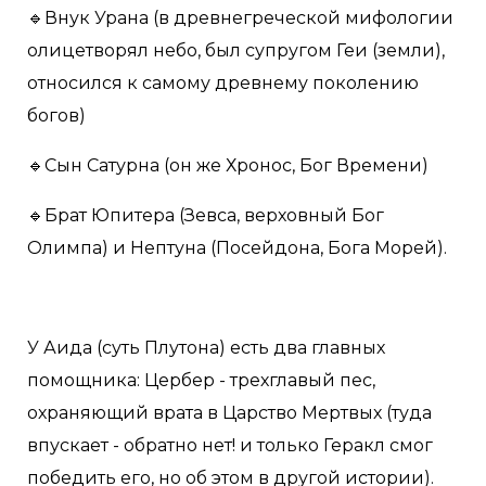
🔹Внук Урана (в древнегреческой мифологии
олицетворял небо, был супругом Геи (земли),
относился к самому древнему поколению
богов)
🔹Сын Сатурна (он же Хронос, Бог Времени)
🔹Брат Юпитера (Зевса, верховный Бог
Олимпа) и Нептуна (Посейдона, Бога Морей).
У Аида (суть Плутона) есть два главных
помощника: Цербер - трехглавый пес,
охраняющий врата в Царство Мертвых (туда
впускает - обратно нет! и только Геракл смог
победить его, но об этом в другой истории).