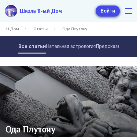
Школа 11-ый Дом
Войти
11 Дом
Статьи
Ода Плутону
Все статьи
Натальная астрология
Предсказательная
Ода Плутону