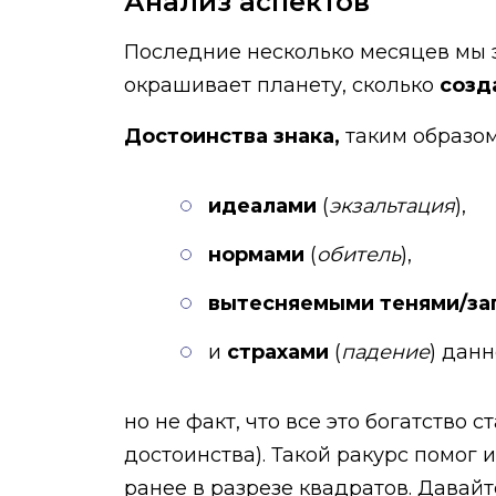
Анализ аспектов
Последние несколько месяцев мы 
окрашивает планету, сколько
созд
Достоинства знака,
таким образо
идеалами
(
экзальтация
),
нормами
(
обитель
),
вытесняемыми тенями/з
и
страхами
(
падение
) данн
но не факт, что все это богатство
достоинства). Такой ракурс помог 
ранее в разрезе квадратов. Давай