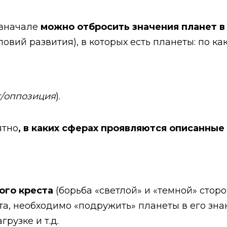
 вначале
можно отбросить значения планет в
ловий развития), в которых есть планеты: по к
т/оппозиция
).
ятно
, в каких сферах проявляются описанные 
ого креста
(борьба «светлой» и «темной» сторо
а, необходимо «подружить» планеты в его знак
грузке и т.д.