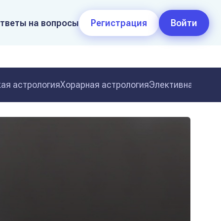
тветы на вопросы
Регистрация
Войти
ая астрология
Хорарная астрология
Элективная астр