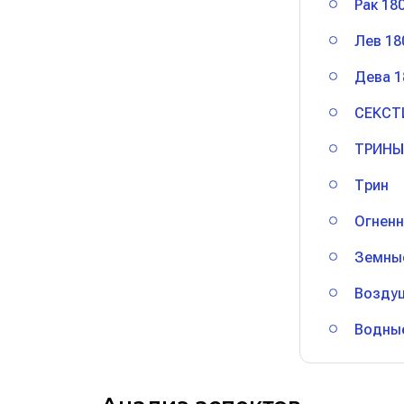
Рак 18
Лев 18
Дева 1
СЕКСТ
ТРИНЫ
Трин
Огненн
Земны
Возду
Водны