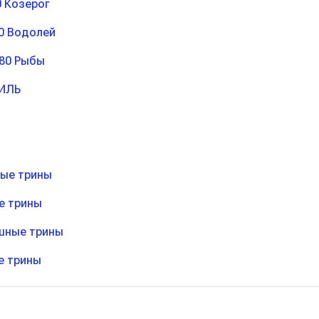
0 Козерог
0 Водолей
80 Рыбы
ИЛЬ
ые трины
е трины
шные трины
е трины