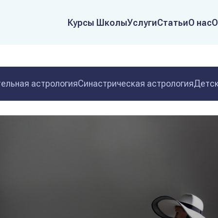
Курсы Школы
Услуги
Статьи
О нас
О
ельная астрология
Синастрическая астрология
Детск