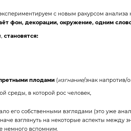
экспериментируем с новым ракурсом анализа 
аёт фон, декорации, окружение, одним слов
м,
становятся:
апретными плодами
(
изгнание
/знак напротив/
ой среды, в которой рос человек,
 стало его собственными взглядами (это уже ан
иначе взглянуть на некоторые аспекты между з
те немного вспомним.