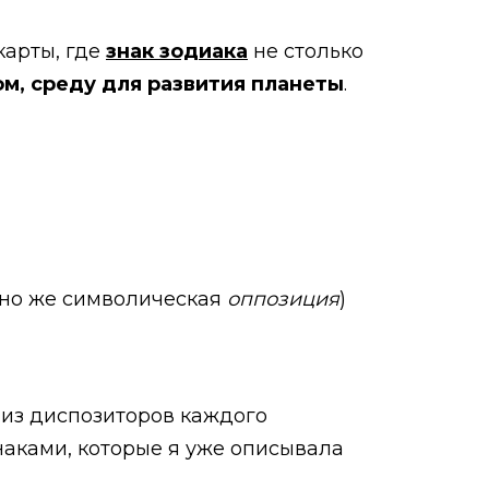
карты, где
знак зодиака
не столько
ом, среду для развития планеты
.
оно же символическая
оппозиция
)
ализ диспозиторов каждого
наками, которые я уже описывала