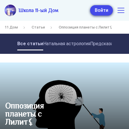
Школа 11-ый Дом
Войти
11 Дом
Статьи
Оппозиция планеты с Лилит⚸
Все статьи
Натальная астрология
Предсказательная
Оппозиция
планеты с
Лилит⚸