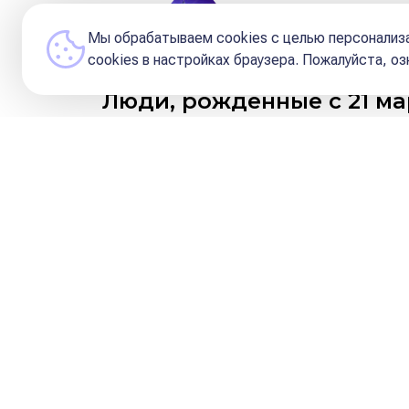
Редакция и Кураторы 
Мы обрабатываем cookies с целью персонализа
сookies в настройках браузера. Пожалуйста, о
Люди, рожденные с 21 ма
Вот, что можно сказать о
Он рождается в семье, в которой 
могут найти компромисс
. Очень 
количество мужчин, это и просто с
У Овна может быть серьезна
сломает что-то внутри. В луч
юмора, много смеяться, быстр