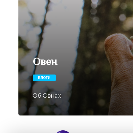
Овен
БЛОГИ
Об Овнах