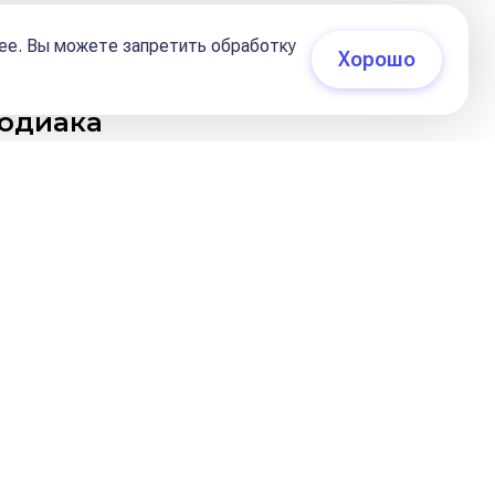
14 июня 2024, 09:30
ее. Вы можете запретить обработку
Хорошо
Зодиака
близкие
люди ругаются
, никак
не
то необязательно большое
й отец, настоящий глава семьи.
ругую семью - это как будто
да Овна может обладать чувством
ельные проявления.