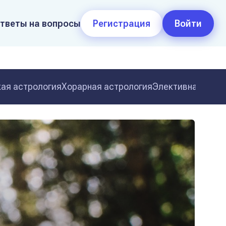
тветы на вопросы
Регистрация
Войти
ая астрология
Хорарная астрология
Элективная астр