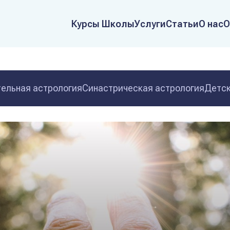
Курсы Школы
Услуги
Статьи
О нас
О
ельная астрология
Синастрическая астрология
Детск