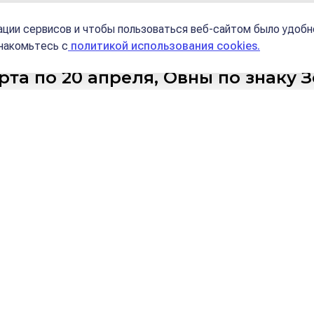
Школы
ции сервисов и чтобы пользоваться веб-сайтом было удобн
знакомьтесь с
политикой использования cookies.
рта по 20 апреля, Овны по знаку 
 детстве Овна
царит
агрессивная атмосфера
, родители или 
часто
среда Овна – мужская
. Я заметила, что э
ильная мужская энергетика – властный, строги
я психологическая травма, если отец уйдет в д
шем случае кроме агрессии, конфликтности сре
о действовать – это, конечно, наиболее желат