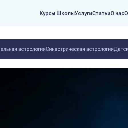
Курсы Школы
Услуги
Статьи
О нас
О
ельная астрология
Синастрическая астрология
Детск