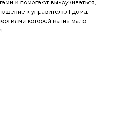
тами и помогают выкручиваться,
ношение к управителю 1 дома.
нергиями которой натив мало
.