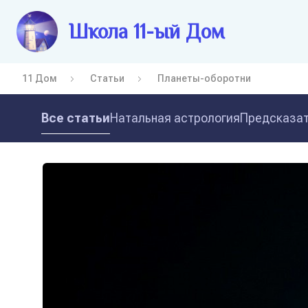
Школа 11-ый Дом
11 Дом
Статьи
Планеты-оборотни
Все статьи
Натальная астрология
Предсказат