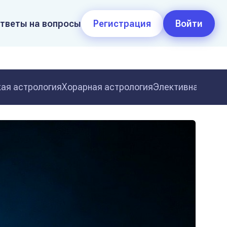
тветы на вопросы
Регистрация
Войти
ая астрология
Хорарная астрология
Элективная астр