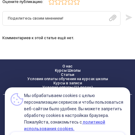
Оцените публикацию:
Комментариев к этой статье ещё нет.
О нас
Курсы Школы
Статьи
Условия оплаты обучения на курсах школы
Курсы в записи
Условия оплаты (11 поток)
Мы обрабатываем cookies с целью
Реквизиты
персонализации сервисов и чтобы пользоваться
Контакты
веб-сайтом было удобнее. Вы можете запретить
обработку сookies в настройках браузера.
Пожалуйста, ознакомьтесь с
политикой
Политика конфиденциальности
Договор оферта (соглашение)
использования cookies.
+7 495 681 02 96