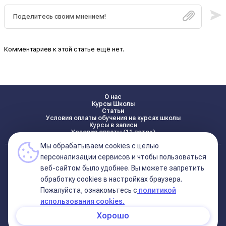
Комментариев к этой статье ещё нет.
О нас
Курсы Школы
Статьи
Условия оплаты обучения на курсах школы
Курсы в записи
Условия оплаты (11 поток)
Мы обрабатываем cookies с целью
Реквизиты
персонализации сервисов и чтобы пользоваться
Контакты
веб-сайтом было удобнее. Вы можете запретить
обработку сookies в настройках браузера.
Пожалуйста, ознакомьтесь с
политикой
Политика конфиденциальности
Договор оферта (соглашение)
использования cookies.
+7 495 681 02 96
Хорошо
© 2026 Школа Астрологии
11-ый Дом