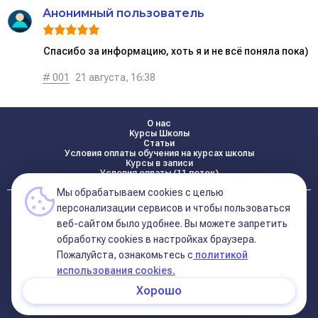
Анонимный пользователь
Спасибо за информацию, хоть я и не всё поняла пока)
# 001
21 августа, 16:38
О нас
Курсы Школы
Статьи
Условия оплаты обучения на курсах школы
Курсы в записи
Условия оплаты (11 поток)
Мы обрабатываем cookies с целью
Реквизиты
персонализации сервисов и чтобы пользоваться
Контакты
веб-сайтом было удобнее. Вы можете запретить
обработку сookies в настройках браузера.
Пожалуйста, ознакомьтесь с
политикой
Политика конфиденциальности
Договор оферта (соглашение)
использования cookies.
+7 495 681 02 96
Хорошо
© 2026 Школа Астрологии
11-ый Дом
Катерины Дятловой 11-ый Дом