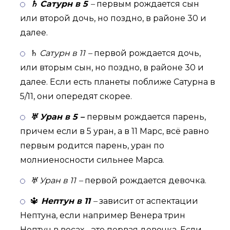
♄ Сатурн в 5
–
первым рождается сын
или второй дочь, но поздно, в районе 30 и
далее.
♄
Сатурн в 11
–
первой рождается дочь,
или вторым сын, но поздно, в районе 30 и
далее. Если есть планеты поближе Сатурна в
5/11, они опередят скорее.
♅ Уран в 5
–
первым рождается парень,
причем если в 5 уран, а в 11 Марс, всё равно
первым родится парень, уран по
молниеносности сильнее Марса.
♅ Уран в 11
–
первой рождается девочка.
🔱
Нептун в 11
–
зависит от аспектации
Нептуна, если например Венера трин
Нептун в весах - это первая девочка. Если