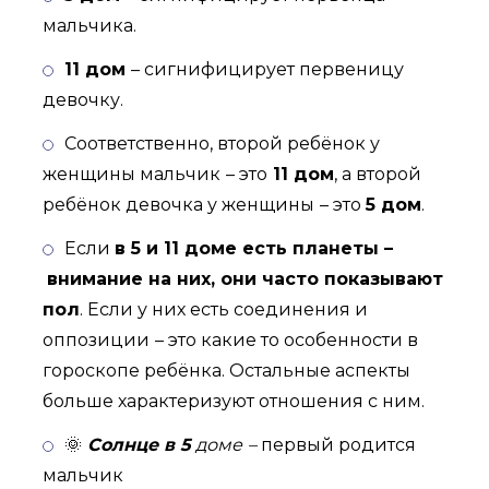
мальчика.
11 дом
– сигнифицирует первеницу
девочку.
Соответственно, второй ребёнок у
женщины мальчик
– это
11 дом
, а второй
ребёнок девочка у женщины
– это
5 дом
.
Если
в 5 и 11 доме есть планеты –
внимание на них, они часто показывают
пол
. Если у них есть соединения и
оппозиции
– это какие то особенности в
гороскопе ребёнка. Остальные аспекты
больше характеризуют отношения с ним.
🌞
Солнце в 5
доме
–
первый родится
мальчик