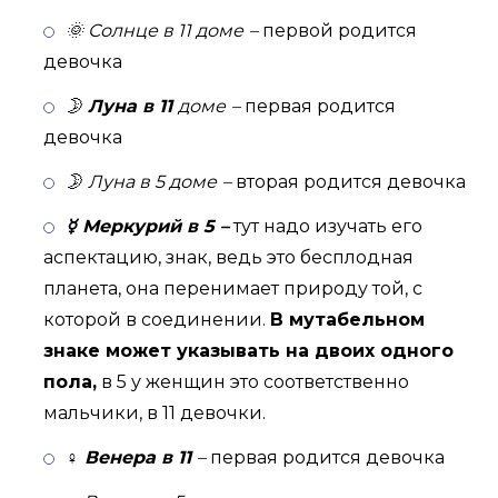
🌞 Солнце в 11 доме
–
первой родится
девочка
🌛
Луна в 11
доме
–
первая родится
девочка
🌛 Луна в 5 доме
–
вторая родится девочка
☿ Меркурий в 5 –
тут надо изучать его
аспектацию, знак, ведь это бесплодная
планета, она перенимает природу той, с
которой в соединении.
В мутабельном
знаке может указывать на двоих одного
пола,
в 5 у женщин это соответственно
мальчики, в 11 девочки.
♀ Венера в 11
–
первая родится девочка