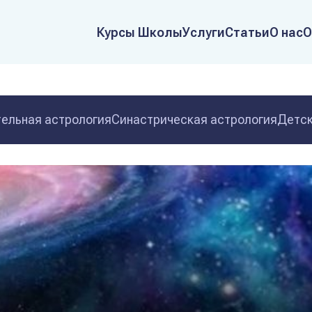
Курсы Школы
Услуги
Статьи
О нас
О
ельная астрология
Синастрическая астрология
Детск