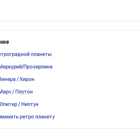
ние
етроградной планеты
Меркурий/Прозерпина
Венера / Хирон
Марс / Плутон
Юпитер / Нептун
именить ретро планету