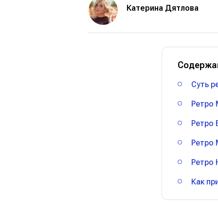
Катерина Дятлова
Содержа
Суть р
Ретро 
Ретро 
Ретро 
Ретро 
Как пр