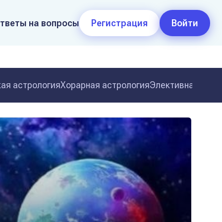
тветы на вопросы
Регистрация
Войти
ая астрология
Хорарная астрология
Элективная астр