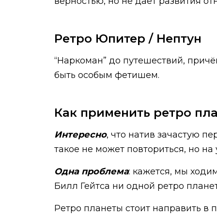
верностью, но не даёт развития от
Ретро Юпитер / Нептун
“Наркоман” до путешествий, причём
быть особым фетишем.
Как применить ретро пл
Интересно
, что натив зачастую п
такое не может повториться, но на
Одна проблема
: кажется, мы ходи
Билл Гейтса ни одной ретро планет
Ретро планеты стоит направить в 