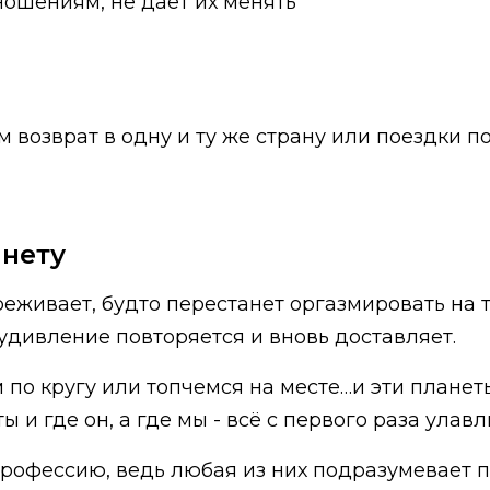
ношениям, не даёт их менять
 возврат в одну и ту же страну или поездки п
анету
ереживает, будто перестанет оргазмировать на 
 удивление повторяется и вновь доставляет.
м по кругу или топчемся на месте…и эти планет
ы и где он, а где мы - всё с первого раза улав
профессию, ведь любая из них подразумевает п