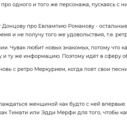
 про одного и того же персонажа, пускаясь с
у Донцову про Евлампию Романову - остальные 
емя и не получу того же удовольствия, т.е. ре
нии. Чувак любит новых знакомых, потому что к
у и ту же информацию. Поэтому идёт в сферу 
овь с ретро Меркурием, когда поёт свои песни 
лаждаться женщиной как будто с ней впервые.
 как Тимати или Эдди Мёрфи для того, чтобы ка