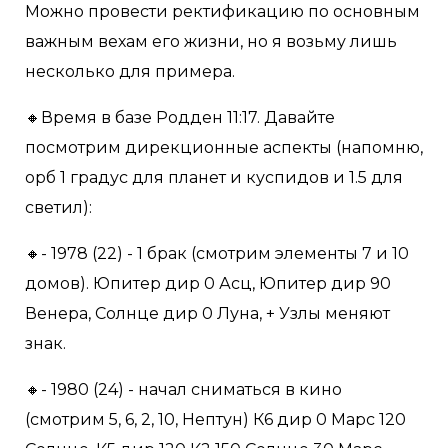
Можно провести ректификацию по основным
важным вехам его жизни, но я возьму лишь
несколько для примера.
🔸Время в базе Родден 11:17. Давайте
посмотрим дирекционные аспекты (напомню,
орб 1 градус для планет и куспидов и 1.5 для
светил):
🔸- 1978 (22) - 1 брак (смотрим элементы 7 и 10
домов). Юпитер дир 0 Асц, Юпитер дир 90
Венера, Солнце дир 0 Луна, + Узлы меняют
знак.
🔸- 1980 (24) - начал сниматься в кино
(смотрим 5, 6, 2, 10, Нептун) К6 дир 0 Марс 120