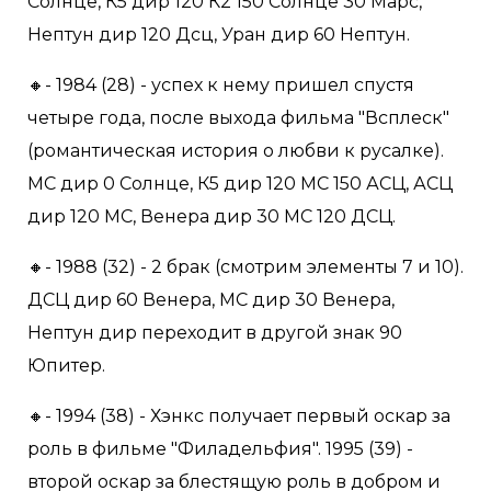
Солнце, К5 дир 120 К2 150 Солнце 30 Марс,
Нептун дир 120 Дсц, Уран дир 60 Нептун.
🔸- 1984 (28) - успех к нему пришел спустя
четыре года, после выхода фильма "Всплеск"
(романтическая история о любви к русалке).
МС дир 0 Солнце, К5 дир 120 МС 150 АСЦ, АСЦ
дир 120 МС, Венера дир 30 МС 120 ДСЦ.
🔸- 1988 (32) - 2 брак (смотрим элементы 7 и 10).
ДСЦ дир 60 Венера, МС дир 30 Венера,
Нептун дир переходит в другой знак 90
Юпитер.
🔸- 1994 (38) - Хэнкс получает первый оскар за
роль в фильме "Филадельфия". 1995 (39) -
второй оскар за блестящую роль в добром и