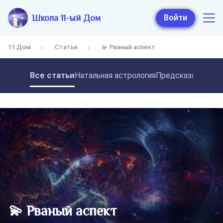
Школа 11-ый Дом
Войти
11 Дом
Статьи
💫 Рваный аспект
Все статьи
Натальная астрология
Предсказательная
💫 Рваный аспект