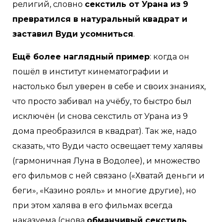
религий, словно
секстиль от Урана из 9
превратился в натуральный квадрат и
заставил Вуди усомниться
.
Ещё более наглядный пример
: когда он
пошёл в институт кинематографии и
настолько был уверен в себе и своих знаниях,
что просто забивал на учёбу, то быстро был
исключён (и снова секстиль от Урана из 9
дома преобразился в квадрат). Так же, надо
сказать, что Вуди часто освещает тему халявы
(гармоничная Луна в Водолее), и множество
его фильмов с ней связано («Хватай деньги и
беги», «Казино рояль» и многие другие), но
при этом халява в его фильмах всегда
наказуема (снова
обманчивый секстиль