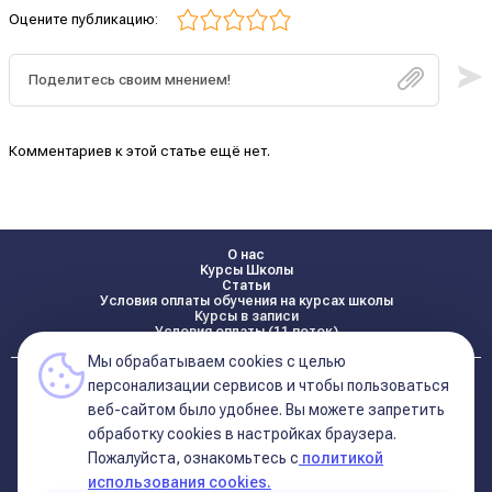
Оцените публикацию:
Комментариев к этой статье ещё нет.
О нас
Курсы Школы
Статьи
Условия оплаты обучения на курсах школы
Курсы в записи
Условия оплаты (11 поток)
Мы обрабатываем cookies с целью
Реквизиты
персонализации сервисов и чтобы пользоваться
Контакты
веб-сайтом было удобнее. Вы можете запретить
обработку сookies в настройках браузера.
Пожалуйста, ознакомьтесь с
политикой
Политика конфиденциальности
Договор оферта (соглашение)
использования cookies.
+7 495 681 02 96