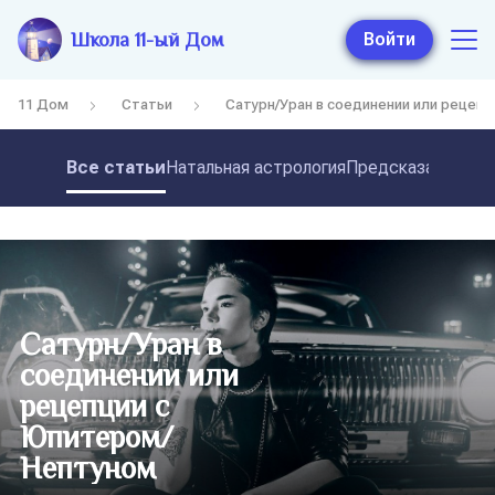
Школа 11-ый Дом
Войти
11 Дом
Статьи
Сатурн/Уран в соединении или рецеп
Все статьи
Натальная астрология
Предсказательная
Сатурн/Уран в
соединении или
рецепции с
Юпитером/
Нептуном