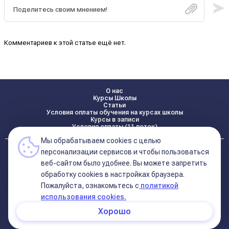
Комментариев к этой статье ещё нет.
О нас
Курсы Школы
Статьи
Условия оплаты обучения на курсах школы
Курсы в записи
Условия оплаты (11 поток)
Мы обрабатываем cookies с целью
Реквизиты
персонализации сервисов и чтобы пользоваться
Контакты
веб-сайтом было удобнее. Вы можете запретить
обработку сookies в настройках браузера.
Пожалуйста, ознакомьтесь с
политикой
Политика конфиденциальности
Договор оферта (соглашение)
использования cookies.
+7 495 681 02 96
Хорошо
© 2026 Школа Астрологии
11-ый Дом
Катерины Дятловой 11-ый Дом